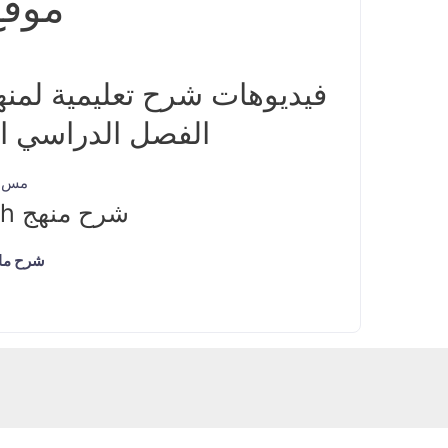
موق
فيديوهات شرح تعليمية لمنهج
الفصل الدراسي ال
مس د
شرح منهج math ثالث ابتدائي
شرح ماث