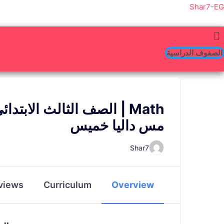
خطي
Shar7-EG
لى
لمحتوى
الصفوف الدراسية
Math | الصف الثالث الابتد
مس داليا خميس
Shar7
views
Curriculum
Overview