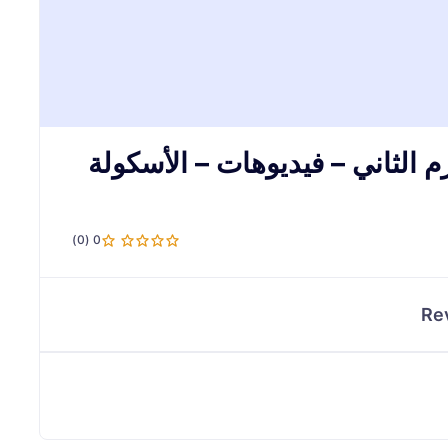
ربية | كي جي 1 – الترم الثاني – فيديوهات – الأسكولة
0 (0)
Re